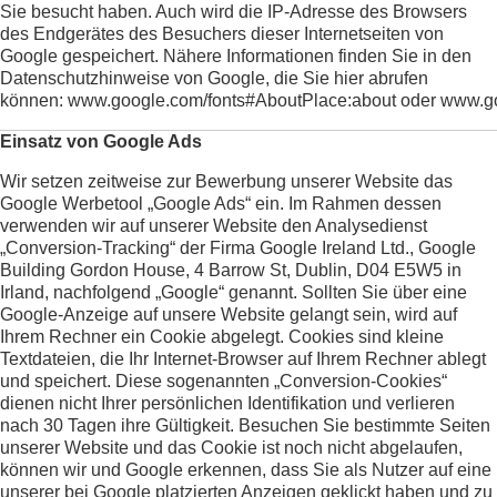
Sie besucht haben. Auch wird die IP-Adresse des Browsers
des Endgerätes des Besuchers dieser Internetseiten von
Google gespeichert. Nähere Informationen finden Sie in den
Datenschutzhinweise von Google, die Sie hier abrufen
können:
www.google.com/fonts#AboutPlace:about
oder
www.go
Einsatz von Google Ads
Wir setzen zeitweise zur Bewerbung unserer Website das
Google Werbetool „Google Ads“ ein. Im Rahmen dessen
verwenden wir auf unserer Website den Analysedienst
„Conversion-Tracking“ der Firma Google Ireland Ltd., Google
Building Gordon House, 4 Barrow St, Dublin, D04 E5W5 in
Irland, nachfolgend „Google“ genannt. Sollten Sie über eine
Google-Anzeige auf unsere Website gelangt sein, wird auf
Ihrem Rechner ein Cookie abgelegt. Cookies sind kleine
Textdateien, die Ihr Internet-Browser auf Ihrem Rechner ablegt
und speichert. Diese sogenannten „Conversion-Cookies“
dienen nicht Ihrer persönlichen Identifikation und verlieren
nach 30 Tagen ihre Gültigkeit. Besuchen Sie bestimmte Seiten
unserer Website und das Cookie ist noch nicht abgelaufen,
können wir und Google erkennen, dass Sie als Nutzer auf eine
unserer bei Google platzierten Anzeigen geklickt haben und zu